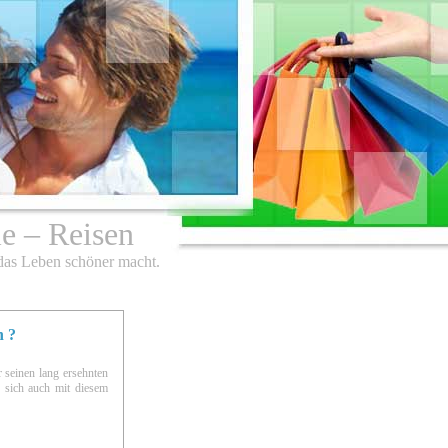
le – Reisen
 das Leben schöner macht.
n ?
 seinen lang ersehnten
n sich auch mit diesem