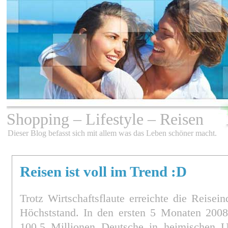
Shopping – Lifestyle – Reisen
Dieser Blog befasst sich mit allem was das Leben schöner macht.
Reisen ist voll im Trend :D
Trotz Wirtschaftsflaute erreichte die Reisei
Höchststand. In den ersten 5 Monaten 2008 
100,5 Millionen Deutsche in heimischen Ur