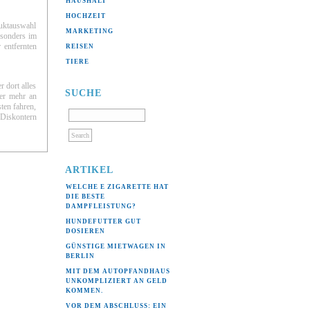
HAUSHALT
(10)
HOCHZEIT
(6)
duktauswahl
MARKETING
(2)
esonders im
 entfernten
REISEN
(22)
TIERE
(2)
 dort alles
SUCHE
mer mehr an
ten fahren,
 Diskontern
ARTIKEL
WELCHE E ZIGARETTE HAT
DIE BESTE
DAMPFLEISTUNG?
HUNDEFUTTER GUT
DOSIEREN
GÜNSTIGE MIETWAGEN IN
BERLIN
MIT DEM AUTOPFANDHAUS
UNKOMPLIZIERT AN GELD
KOMMEN.
VOR DEM ABSCHLUSS: EIN