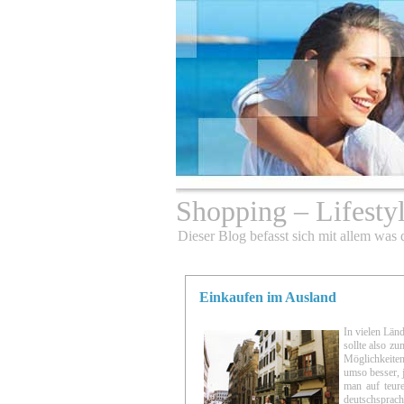
Shopping – Lifesty
Dieser Blog befasst sich mit allem was
Einkaufen im Ausland
In vielen Länd
sollte also z
Möglichkeit
umso besser, 
man auf teure
deutschsprach