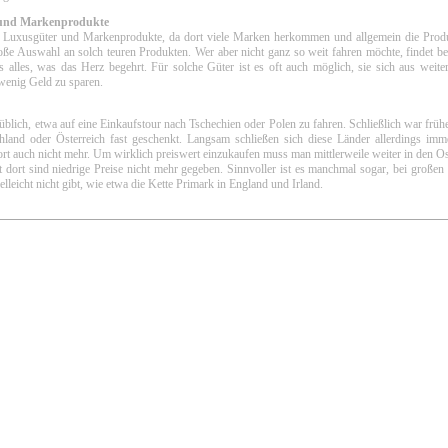
und Markenprodukte
 für Luxusgüter und Markenprodukte, da dort viele Marken herkommen und allgemein die Pro
große Auswahl an solch teuren Produkten. Wer aber nicht ganz so weit fahren möchte, findet b
lles, was das Herz begehrt. Für solche Güter ist es oft auch möglich, sie sich aus weiter
wenig Geld zu sparen.
blich, etwa auf eine Einkaufstour nach Tschechien oder Polen zu fahren. Schließlich war früher
chland oder Österreich fast geschenkt. Langsam schließen sich diese Länder allerdings im
ort auch nicht mehr. Um wirklich preiswert einzukaufen muss man mittlerweile weiter in den Os
 dort sind niedrige Preise nicht mehr gegeben. Sinnvoller ist es manchmal sogar, bei großen
lleicht nicht gibt, wie etwa die Kette Primark in England und Irland.