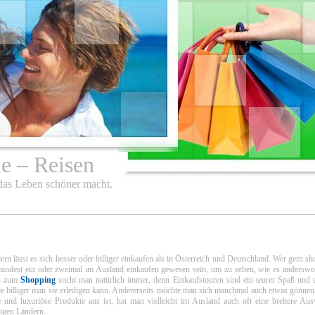
le – Reisen
 das Leben schöner macht.
ern lässt es sich besser oder billiger einkaufen als in Österreich und Deutschland. Wer gern s
umindest ein oder zweimal im Ausland einkaufen gewesen sein, um zu sehen, wie es anderswo 
en zum
Shopping
sucht man natürlich immer, denn Einkaufstouren sind ein teurer Spaß und d
je billiger man sie erledigen kann. Andererseits möchte man sich manchmal auch etwas gönne
 und luxuriöse Produkte aus ist, hat man vielleicht im Ausland auch oft eine breitere Aus
igen Ländern.