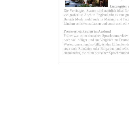
Luxusgüter 
Die Vereinigten Staaten sind natürlich ideal
viel größer ist. Auch in England gibt es eine 
Bereich Mode wohl auch in Mailand und Paris a
Ländern schicken zu lassen und somit auch ein 
Preiswert einkaufen im Ausland
Früher war es im deutschen Sprachraum relativ ü
noch viel billiger und im Vergleich zu Deuts
Westeuropa an und so billig ist das Einkaufen d
etwa nach Rumänien oder Bulgarien, und selbst
einzukaufen, die es im deutschen Sprachraum vie